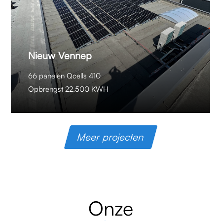
Nieuw Vennep
66 panelen Qcells 410
Opbrengst 22.500 KWH
Meer projecten
Onze